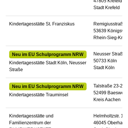
47805 Krefeld
Stadt Krefeld
Kindertagesstätte St. Franziskus
Remigiusstraße 
53639 Königswin
Rhein-Sieg-Krei
Neusser Straße 
Neu im EU Schulprogramm NRW
50733 Köln
Kindertagesstätte Stadt Köln, Neusser
Stadt Köln
Straße
Talstraße 23-25
Neu im EU Schulprogramm NRW
52499 Baesweile
Kindertagesstätte Trauminsel
Kreis Aachen
Kindertagesstätte und
Helmholtzstr. 14
Familienzentrum der
46045 Oberhaus