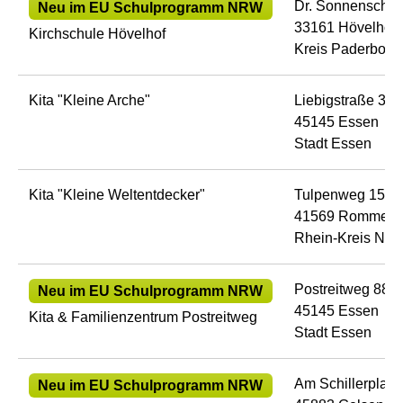
Dr. Sonnenschein
Neu im EU Schulprogramm NRW
33161 Hövelhof
Kirchschule Hövelhof
Kreis Paderborn
Kita "Kleine Arche"
Liebigstraße 3 - 
45145 Essen
Stadt Essen
Kita "Kleine Weltentdecker"
Tulpenweg 15
41569 Rommersk
Rhein-Kreis Neu
Postreitweg 88
Neu im EU Schulprogramm NRW
45145 Essen
Kita & Familienzentrum Postreitweg
Stadt Essen
Am Schillerplatz
Neu im EU Schulprogramm NRW