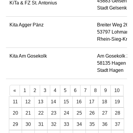
45883 Gelsenkir
KiTa & FZ St. Antonius
Stadt Gelsenkir
Kita Agger Pänz
Breiter Weg 26
53797 Lohmar
Rhein-Sieg-Krei
Kita Am Gosekolk
Am Gosekolk 2
58135 Hagen
Stadt Hagen
«
1
2
3
4
5
6
7
8
9
10
11
12
13
14
15
16
17
18
19
20
21
22
23
24
25
26
27
28
29
30
31
32
33
34
35
36
37