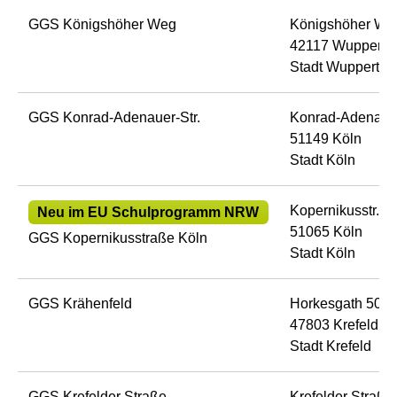
GGS Königshöher Weg
Königshöher We
42117 Wuppertal
Stadt Wuppertal
GGS Konrad-Adenauer-Str.
Konrad-Adenauer
51149 Köln
Stadt Köln
Kopernikusstr. 4
Neu im EU Schulprogramm NRW
51065 Köln
GGS Kopernikusstraße Köln
Stadt Köln
GGS Krähenfeld
Horkesgath 50
47803 Krefeld
Stadt Krefeld
GGS Krefelder Straße
Krefelder Straße