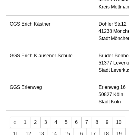
Kreis Mettmann
GGS Erich Kästner
Dohler Str.12
41238 Möncheng
Stadt Möncheng
GGS Erich-Klausener-Schule
Brüder-Bonhoeffe
51377 Leverkus
Stadt Leverkuse
GGS Erlenweg
Erlenweg 16
50827 Köln
Stadt Köln
«
1
2
3
4
5
6
7
8
9
10
11
12
13
14
15
16
17
18
19