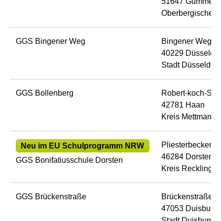
51647 Gummers
Oberbergischer K
GGS Bingener Weg
Bingener Weg 1
40229 Düsseldor
Stadt Düsseldorf
GGS Bollenberg
Robert-koch-Str.
42781 Haan
Kreis Mettmann
Pliesterbecker S
Neu im EU Schulprogramm NRW
46284 Dorsten
GGS Bonifatiusschule Dorsten
Kreis Recklingh
GGS Brückenstraße
Brückenstraße 9
47053 Duisburg
Stadt Duisburg