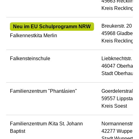
45663 Reckling
Kreis Recklingh
Breukerstr. 20
Neu im EU Schulprogramm NRW
45968 Gladbeck
Falkennestkita Merlin
Kreis Recklingh
Falkensteinschule
Liebknechtstr. 11
46047 Oberhaus
Stadt Oberhause
Familienzentrum "Phantásien"
Goerdelerstraße
59557 Lippstadt
Kreis Soest
Familienzentrum /Kita St. Johann
Normannenstraß
Baptist
42277 Wupperta
Stadt Wuppertal