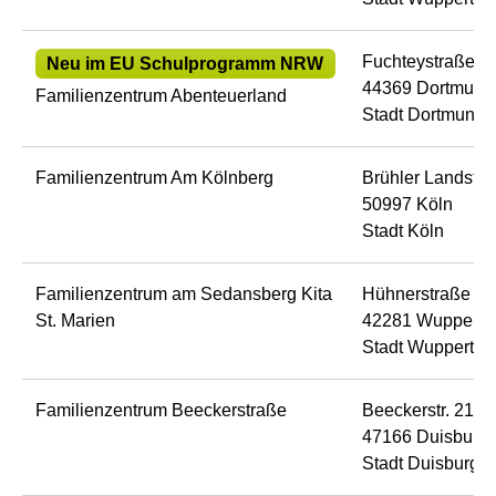
Fuchteystraße 6
Neu im EU Schulprogramm NRW
44369 Dortmund
Familienzentrum Abenteuerland
Stadt Dortmund
Familienzentrum Am Kölnberg
Brühler Landstr
50997 Köln
Stadt Köln
Familienzentrum am Sedansberg Kita
Hühnerstraße 11
St. Marien
42281 Wupperta
Stadt Wuppertal
Familienzentrum Beeckerstraße
Beeckerstr. 216
47166 Duisburg
Stadt Duisburg