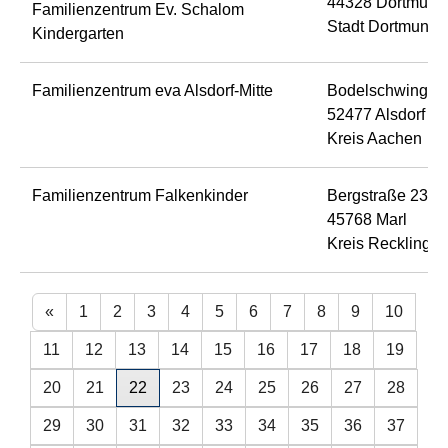
44328 Dortmund
Familienzentrum Ev. Schalom
Stadt Dortmund
Kindergarten
Familienzentrum eva Alsdorf-Mitte
Bodelschwinghw
52477 Alsdorf
Kreis Aachen
Familienzentrum Falkenkinder
Bergstraße 232
45768 Marl
Kreis Recklingh
«
1
2
3
4
5
6
7
8
9
10
11
12
13
14
15
16
17
18
19
20
21
22
23
24
25
26
27
28
29
30
31
32
33
34
35
36
37