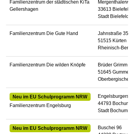
Familienzentrum der städtischen KiTa
Mergenthalerweg
Gellershagen
33613 Bielefeld
Stadt Bielefeld
Familienzentrum Die Gute Hand
Jahnstraße 35
51515 Kürten
Rheinisch-Bergis
Familienzentrum Die wilden Knöpfe
Brüder Grimm St
51645 Gummers
Oberbergischer K
Engelsburgerstr.
Neu im EU Schulprogramm NRW
44793 Bochum
Familienzentrum Engelsburg
Stadt Bochum
Buschei 96
Neu im EU Schulprogramm NRW